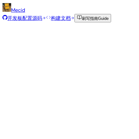
Mecid
开发板配置源码
构建文档
刷写指南
Guide
推荐镜像
由 Armbian 团队为此开发板精选的经过测试的稳定镜像。
Armbian
26.2.4
Minimal (CLI)
Debian 13
edge
6.19.8
状态