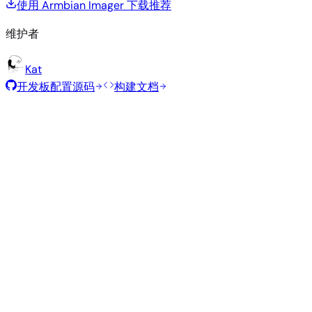
使用 Armbian Imager 下载
推荐
维护者
Kat
开发板配置源码
构建文档
推荐镜像
由 Armbian 团队为此开发板精选的经过测试的稳定镜像。
Armbian
26.5.1
Gnome
Ubuntu 26.04