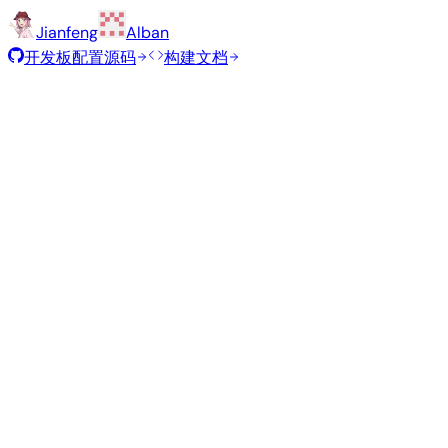
Jianfeng
Alban
开发板配置源码
构建文档
推荐镜像
由 Armbian 团队为此开发板精选的经过测试的稳定镜像。
Armbian
26.5.1
Gnome
Ubuntu 26.04
vendor
6.1.115
状态