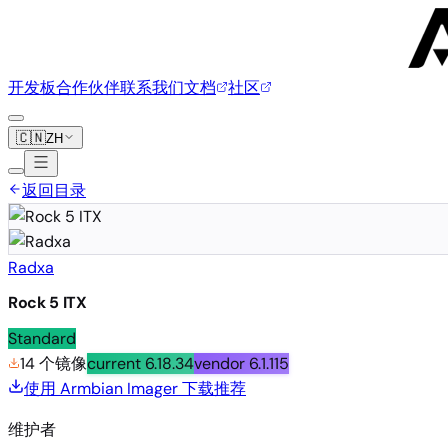
开发板
合作伙伴
联系我们
文档
社区
🇨🇳
ZH
返回目录
Radxa
Rock 5 ITX
Standard
14 个镜像
current
6.18.34
vendor
6.1.115
使用 Armbian Imager 下载
推荐
维护者