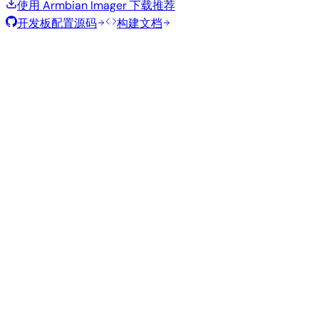
使用 Armbian Imager 下载
推荐
开发板配置源码
构建文档
滚动发布
构建日期
:
2026年7月30日
类
发行版
变体
内核
大小
下载
型
current
844
直接下载
Xfce
—
Ubuntu
6.18.41
MB
SHA
ASC
Torrent
26.04
resolute
Minimal
current
316
直接下载
—
(CLI)
6.18.40
MB
SHA
ASC
Torrent
Debian 13
trixie